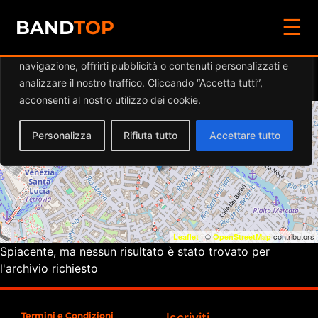
☰
Diamo valore alla tua privacy
BAND
TOP
Utilizziamo i cookie per migliorare la tua esperienza di
navigazione, offrirti pubblicità o contenuti personalizzati e
Eventi a
BASEGONE
analizzare il nostro traffico. Cliccando “Accetta tutti”,
acconsenti al nostro utilizzo dei cookie.
+
Personalizza
Rifiuta tutto
Accettare tutto
−
| ©
contributors
Leaflet
OpenStreetMap
Spiacente, ma nessun risultato è stato trovato per
l'archivio richiesto
Termini e Condizioni
Iscriviti