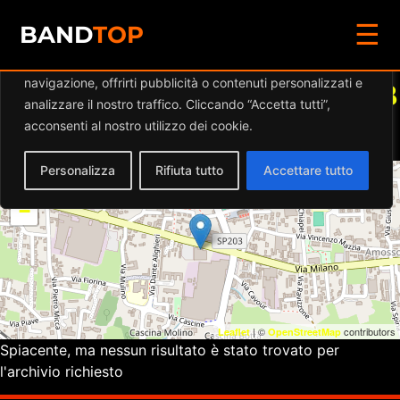
☰
Diamo valore alla tua privacy
BAND
TOP
Utilizziamo i cookie per migliorare la tua esperienza di
navigazione, offrirti pubblicità o contenuti personalizzati e
Eventi a
AUSTRALIAN PUB
analizzare il nostro traffico. Cliccando “Accetta tutti”,
NED KELLY
acconsenti al nostro utilizzo dei cookie.
Personalizza
Rifiuta tutto
Accettare tutto
+
−
| ©
contributors
Leaflet
OpenStreetMap
Spiacente, ma nessun risultato è stato trovato per
l'archivio richiesto