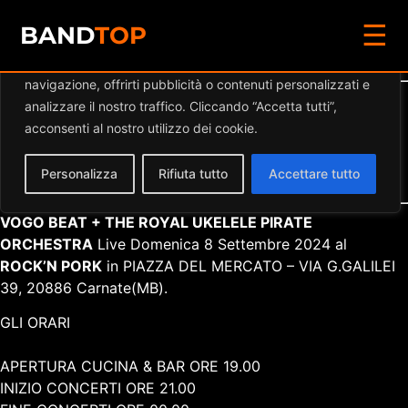
☰
Diamo valore alla tua privacy
BAND
TOP
Utilizziamo i cookie per migliorare la tua esperienza di
navigazione, offrirti pubblicità o contenuti personalizzati e
Dettaglio eventi
analizzare il nostro traffico. Cliccando “Accetta tutti”,
acconsenti al nostro utilizzo dei cookie.
Data:
08.09.2024 21:00
–
23:55
Luogo:
ROCK'N PORK
Personalizza
Rifiuta tutto
Accettare tutto
Categorie:
Musica Live Monza Brianza
VOGO BEAT + THE ROYAL UKELELE PIRATE
ORCHESTRA
Live Domenica 8 Settembre 2024 al
ROCK’N PORK
in
PIAZZA DEL MERCATO – VIA G.GALILEI
39, 20886 Carnate(MB).
GLI ORARI
APERTURA CUCINA & BAR ORE 19.00
INIZIO CONCERTI ORE 21.00